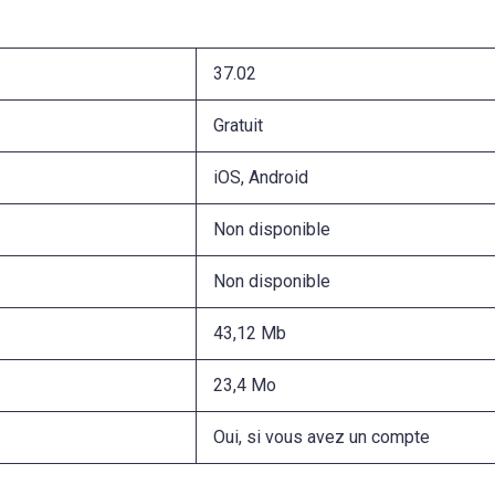
37.02
Gratuit
iOS, Android
Non disponible
Non disponible
43,12 Mb
23,4 Mo
Oui, si vous avez un compte