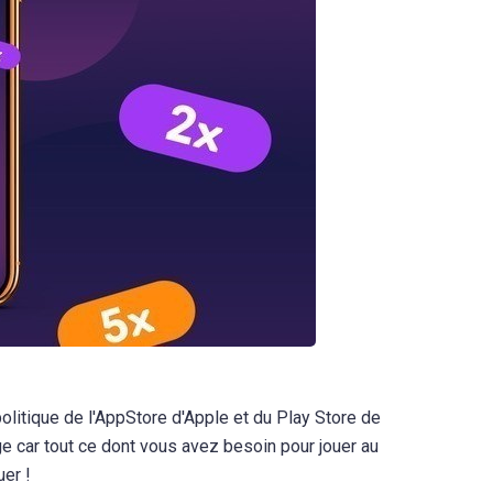
politique de l'AppStore d'Apple et du Play Store de
ge car tout ce dont vous avez besoin pour jouer au
uer !