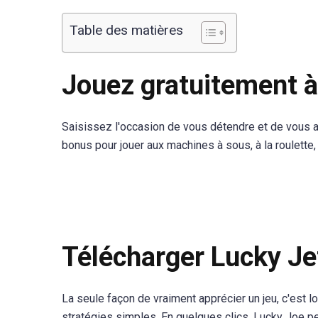
Table des matières
Jouez gratuitement à
Saisissez l'occasion de vous détendre et de vous 
bonus pour jouer aux machines à sous, à la roulette
Télécharger Lucky Jet
La seule façon de vraiment apprécier un jeu, c'est lo
stratégies simples. En quelques clics, Lucky Joe peut