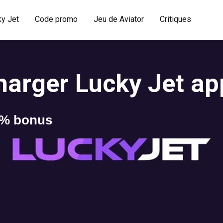
ky Jet
Code promo
Jeu de Aviator
Critiques
arger Lucky Jet ap
0% bonus