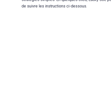
de suivre les instructions ci-dessous.