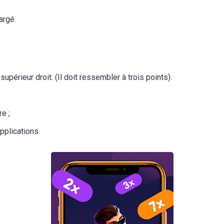
hargé.
upérieur droit. (Il doit ressembler à trois points).
re ;
pplications.