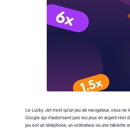
Le Lucky Jet n'est qu'un jeu de navigateur, vous ne 
Google qui n'autorisent pas les jeux en argent réel
jeu est un téléphone, un ordinateur ou une tablette 