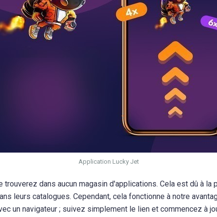
Application Lucky Jet
le trouverez dans aucun magasin d'applications. Cela est dû à la 
 dans leurs catalogues. Cependant, cela fonctionne à notre avanta
avec un navigateur ; suivez simplement le lien et commencez à jo