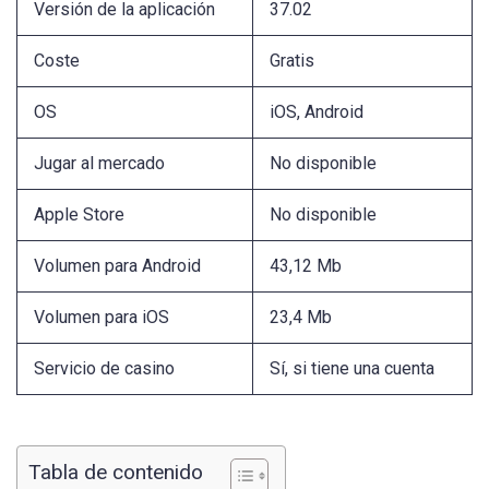
Versión de la aplicación
37.02
Coste
Gratis
OS
iOS, Android
Jugar al mercado
No disponible
Apple Store
No disponible
Volumen para Android
43,12 Mb
Volumen para iOS
23,4 Mb
Servicio de casino
Sí, si tiene una cuenta
Tabla de contenido