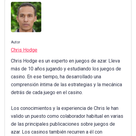
Autor
Chris Hodge
Chris Hodge es un experto en juegos de azar. Lleva
más de 10 años jugando y estudiando los juegos de
casino. En ese tiempo, ha desarrollado una
comprensión íntima de las estrategias y la mecánica
detrás de cada juego en el casino.
Los conocimientos y la experiencia de Chris le han
valido un puesto como colaborador habitual en varias
de las principales publicaciones sobre juegos de
azar. Los casinos también recurren a él con