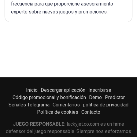
frecuencia para que proporcione asesoramiento
experto sobre nuevos juegos y promociones.
Inicio
Descargar aplicación
Inscribirse
Código promocional y bonificación
Demo
Predictor
Señales Telegrama
Comentarios
política de privacidad
Política de cookies
Contacto
JUEGO RESPONSABLE:
luckyjet.co.com es un firme
defensor del juego responsable. Siempre nos esforzamos