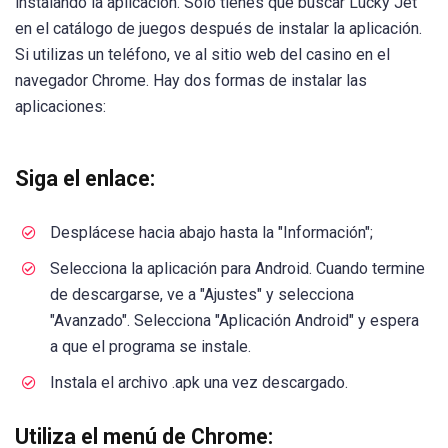
instalando la aplicación. Solo tienes que buscar Lucky Jet
en el catálogo de juegos después de instalar la aplicación.
Si utilizas un teléfono, ve al sitio web del casino en el
navegador Chrome. Hay dos formas de instalar las
aplicaciones:
Siga el enlace:
Desplácese hacia abajo hasta la "Información";
Selecciona la aplicación para Android. Cuando termine
de descargarse, ve a "Ajustes" y selecciona
"Avanzado". Selecciona "Aplicación Android" y espera
a que el programa se instale.
Instala el archivo .apk una vez descargado.
Utiliza el menú de Chrome: