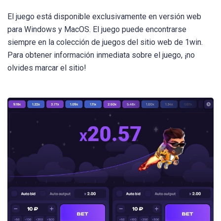
El juego está disponible exclusivamente en versión web
para Windows y MacOS. El juego puede encontrarse
siempre en la colección de juegos del sitio web de 1win.
Para obtener información inmediata sobre el juego, ¡no
olvides marcar el sitio!