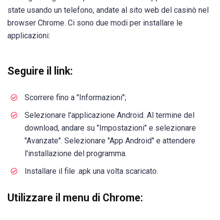
state usando un telefono, andate al sito web del casinò nel
browser Chrome. Ci sono due modi per installare le
applicazioni:
Seguire il link:
Scorrere fino a "Informazioni";
Selezionare l'applicazione Android. Al termine del
download, andare su "Impostazioni" e selezionare
"Avanzate". Selezionare "App Android" e attendere
l'installazione del programma.
Installare il file .apk una volta scaricato.
Utilizzare il menu di Chrome: