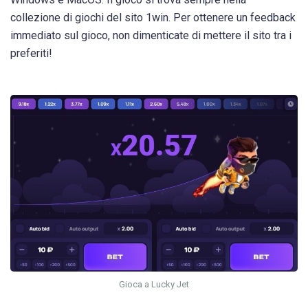
collezione di giochi del sito 1win. Per ottenere un feedback
immediato sul gioco, non dimenticate di mettere il sito tra i
preferiti!
Gioca a Lucky Jet