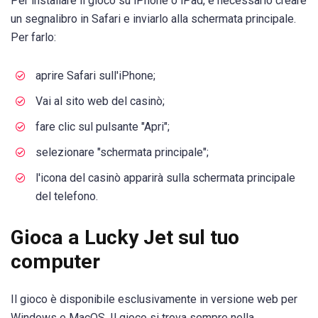
Per installare il gioco su iPhone o iPad, è necessario creare
un segnalibro in Safari e inviarlo alla schermata principale.
Per farlo:
aprire Safari sull'iPhone;
Vai al sito web del casinò;
fare clic sul pulsante "Apri";
selezionare "schermata principale";
l'icona del casinò apparirà sulla schermata principale
del telefono.
Gioca a Lucky Jet sul tuo
computer
Il gioco è disponibile esclusivamente in versione web per
Windows e MacOS. Il gioco si trova sempre nella