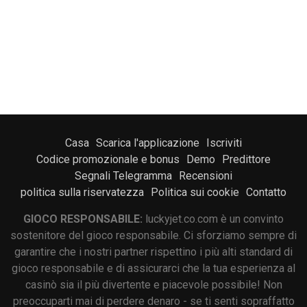
Casa
Scarica l'applicazione
Iscriviti
Codice promozionale e bonus
Demo
Predittore
Segnali Telegramma
Recensioni
politica sulla riservatezza
Politica sui cookie
Contatto
GIOCO RESPONSABILE:
luckyjet.co.com è un convinto
sostenitore del gioco responsabile. Ci sforziamo sempre di
garantire che i nostri partner rispettino i più alti standard di
gioco responsabile e di assicurarci che la tua esperienza al
casinò sia il più divertente e piacevole possibile! Non
preoccuparti mai di perdere denaro - se ti senti sopraffatto