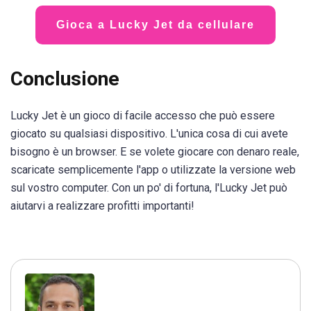
Gioca a Lucky Jet da cellulare
Conclusione
Lucky Jet è un gioco di facile accesso che può essere
giocato su qualsiasi dispositivo. L'unica cosa di cui avete
bisogno è un browser. E se volete giocare con denaro reale,
scaricate semplicemente l'app o utilizzate la versione web
sul vostro computer. Con un po' di fortuna, l'Lucky Jet può
aiutarvi a realizzare profitti importanti!