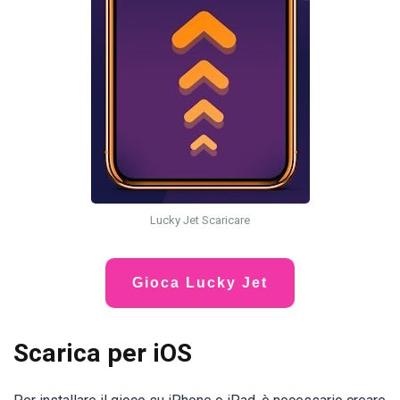
Lucky Jet Scaricare
Gioca Lucky Jet
Scarica per iOS