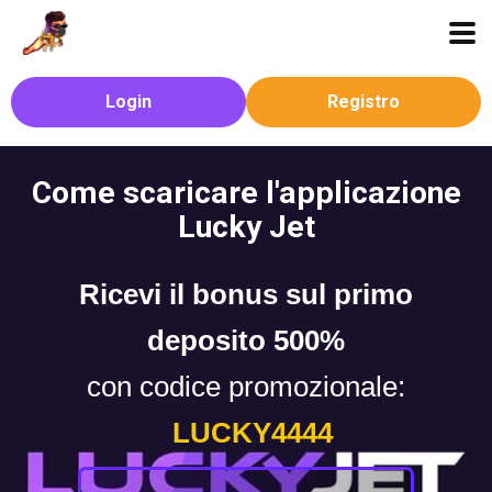
Login
Registro
Come scaricare l'applicazione
Lucky Jet
Ricevi il bonus sul primo
deposito 500%
con codice promozionale:
LUCKY4444