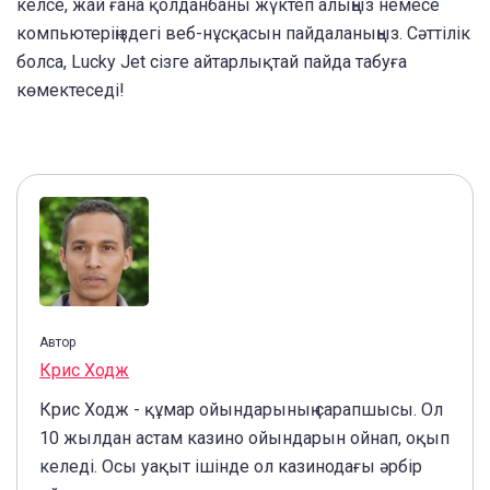
келсе, жай ғана қолданбаны жүктеп алыңыз немесе
компьютеріңіздегі веб-нұсқасын пайдаланыңыз. Сәттілік
болса, Lucky Jet сізге айтарлықтай пайда табуға
көмектеседі!
Автор
Крис Ходж
Крис Ходж - құмар ойындарының сарапшысы. Ол
10 жылдан астам казино ойындарын ойнап, оқып
келеді. Осы уақыт ішінде ол казинодағы әрбір