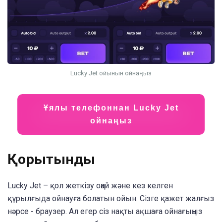
Lucky Jet ойынын ойнаңыз
Ұялы телефоннан Lucky Jet
ойнаңыз
Қорытынды
Lucky Jet – қол жеткізу оңай және кез келген
құрылғыда ойнауға болатын ойын. Сізге қажет жалғыз
нәрсе - браузер. Ал егер сіз нақты ақшаға ойнағыңыз