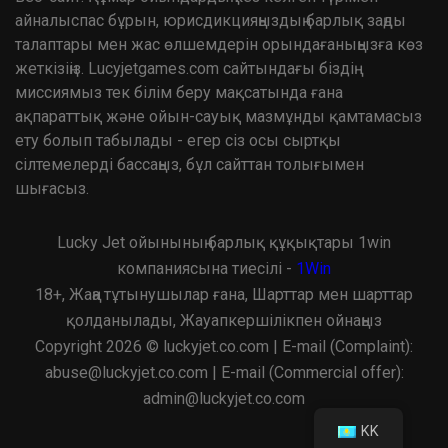
айналыспас бұрын, юрисдикцияңыздың барлық заңды
талаптары мен жас өлшемдерін орындағаныңызға көз
жеткізіңіз. Lucyjetgames.com сайтындағы біздің
миссиямыз тек білім беру мақсатында ғана
ақпараттық және ойын-сауық мазмұнды қамтамасыз
ету болып табылады - егер сіз осы сыртқы
сілтемелерді бассаңыз, бұл сайттан толығымен
шығасыз.
Lucky Jet ойынының барлық құқықтары 1win
компаниясына тиесілі -
1Win
18+, Жаңа тұтынушылар ғана, Шарттар мен шарттар
қолданылады, Жауапкершілікпен ойнаңыз
Copyright 2026 © luckyjet.co.com | E-mail (Complaint):
abuse@luckyjet.co.com
| E-mail (Commercial offer):
admin@luckyjet.co.com
KK