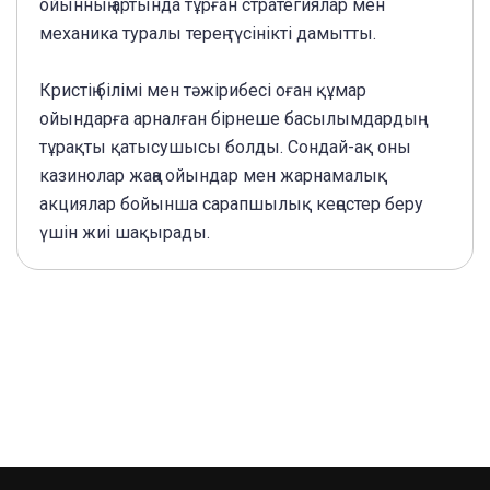
ойынның артында тұрған стратегиялар мен
механика туралы терең түсінікті дамытты.
Кристің білімі мен тәжірибесі оған құмар
ойындарға арналған бірнеше басылымдардың
тұрақты қатысушысы болды. Сондай-ақ оны
казинолар жаңа ойындар мен жарнамалық
акциялар бойынша сарапшылық кеңестер беру
үшін жиі шақырады.