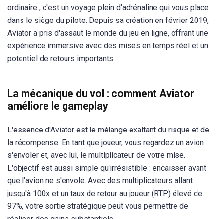
ordinaire ; c'est un voyage plein d'adrénaline qui vous place
dans le siège du pilote. Depuis sa création en février 2019,
Aviator a pris d'assaut le monde du jeu en ligne, offrant une
expérience immersive avec des mises en temps réel et un
potentiel de retours importants.
La mécanique du vol : comment Aviator
améliore le gameplay
L'essence d'Aviator est le mélange exaltant du risque et de
la récompense. En tant que joueur, vous regardez un avion
s'envoler et, avec lui, le multiplicateur de votre mise.
L'objectif est aussi simple qu'irrésistible : encaisser avant
que l'avion ne s'envole. Avec des multiplicateurs allant
jusqu'à 100x et un taux de retour au joueur (RTP) élevé de
97%, votre sortie stratégique peut vous permettre de
réaliser des gains substantiels.