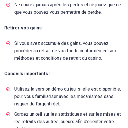
Ne courez jamais après les pertes et ne jouez que ce
que vous pouvez vous permettre de perdre.
Retirer vos gains
Si vous avez accumulé des gains, vous pouvez
procéder au retrait de vos fonds conformément aux
méthodes et conditions de retrait du casino.
Conseils importants :
Utilisez la version démo du jeu, si elle est disponible,
pour vous familiariser avec les mécanismes sans
risquer de l'argent réel.
Gardez un œil sur les statistiques et sur les mises et
les retraits des autres joueurs afin d'orienter votre