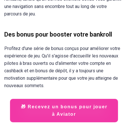
une navigation sans encombre tout au long de votre
parcours de jeu.
Des bonus pour booster votre bankroll
Profitez d'une série de bonus conçus pour améliorer votre
expérience de jeu. Qu'il s'agisse d'accueillir les nouveaux
pilotes à bras ouverts ou d'alimenter votre compte en
cashback et en bonus de dépôt, il y a toujours une
motivation supplémentaire pour que votre jeu atteigne de
nouveaux sommets.
🎁 Recevez un bonus pour jouer
à Aviator