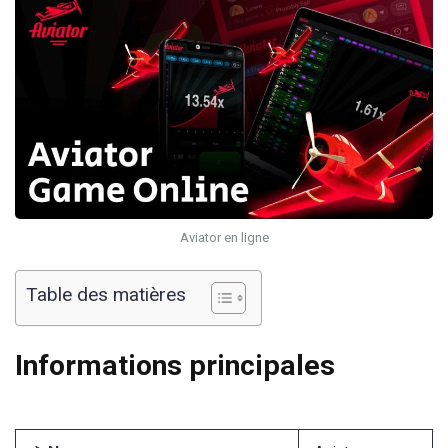
Aviator en ligne
Table des matières
Informations principales