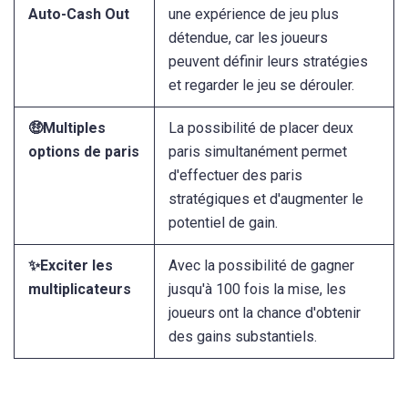
Auto-Cash Out
une expérience de jeu plus
détendue, car les joueurs
peuvent définir leurs stratégies
et regarder le jeu se dérouler.
🤑Multiples
La possibilité de placer deux
options de paris
paris simultanément permet
d'effectuer des paris
stratégiques et d'augmenter le
potentiel de gain.
✨Exciter les
Avec la possibilité de gagner
multiplicateurs
jusqu'à 100 fois la mise, les
joueurs ont la chance d'obtenir
des gains substantiels.