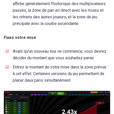
affiche généralement l'historique des multiplicateurs
passés, la zone de pari en direct avec les mises et
les retraits des autres joueurs, et la zone de jeu
principale avec la courbe ascendante.
Fixez votre mise
Avant qu'un nouveau tour ne commence, vous devrez
décider du montant que vous souhaitez parier.
Entrez le montant de votre mise dans la zone prévue
à cet effet. Certaines versions du jeu permettent de
placer deux paris simultanément.