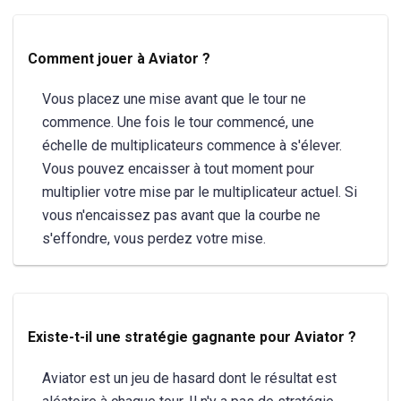
Comment jouer à Aviator ?
Vous placez une mise avant que le tour ne
commence. Une fois le tour commencé, une
échelle de multiplicateurs commence à s'élever.
Vous pouvez encaisser à tout moment pour
multiplier votre mise par le multiplicateur actuel. Si
vous n'encaissez pas avant que la courbe ne
s'effondre, vous perdez votre mise.
Existe-t-il une stratégie gagnante pour Aviator ?
Aviator est un jeu de hasard dont le résultat est