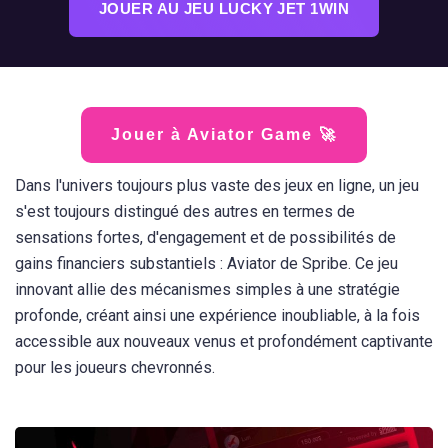
JOUER AU JEU LUCKY JET 1WIN
Jouer à Aviator Game 🚀
Dans l'univers toujours plus vaste des jeux en ligne, un jeu
s'est toujours distingué des autres en termes de
sensations fortes, d'engagement et de possibilités de
gains financiers substantiels : Aviator de Spribe. Ce jeu
innovant allie des mécanismes simples à une stratégie
profonde, créant ainsi une expérience inoubliable, à la fois
accessible aux nouveaux venus et profondément captivante
pour les joueurs chevronnés.