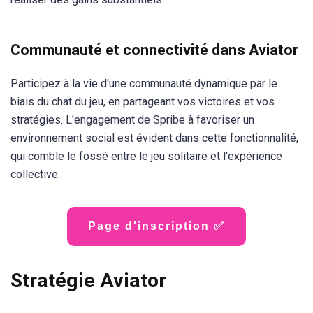
Communauté et connectivité dans Aviator
Participez à la vie d'une communauté dynamique par le
biais du chat du jeu, en partageant vos victoires et vos
stratégies. L'engagement de Spribe à favoriser un
environnement social est évident dans cette fonctionnalité,
qui comble le fossé entre le jeu solitaire et l'expérience
collective.
Page d'inscription ✅
Stratégie Aviator