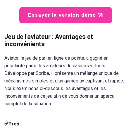
Essayer la version démo 🚀
Jeu de l'aviateur : Avantages et
inconvénients
Aviator, le jeu de pari en ligne de pointe, a gagné en
popularité parmi les amateurs de casinos virtuels.
Développé par Spribe, il présente un mélange unique de
mécanismes simples et d'un gameplay captivant et rapide.
Nous examinons ci-dessous les avantages et les
inconvénients de ce jeu afin de vous donner un aperçu
complet de la situation.
✅Pros