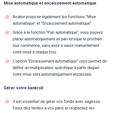
Mise automatique et encaissement automatique
Aviator propose également les fonctions "Mise
automatique" et "Encaissement automatique".
Grâce à la fonction "Pari automatique", vous pouvez
placer automatiquement un pari lorsque le prochain
tour commence, sans avoir à saisir manuellement
votre mise à chaque fois.
L'option "Encaissement automatique" vous permet de
définir un multiplicateur spécifique à partir duquel
votre mise sera automatiquement encaissée.
Gérer votre bankroll
Il est essentiel de gérer vos fonds avec sagesse.
Fixez des limites à vos paris et respectez-les.