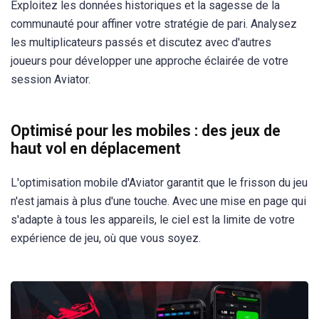
Exploitez les données historiques et la sagesse de la
communauté pour affiner votre stratégie de pari. Analysez
les multiplicateurs passés et discutez avec d'autres
joueurs pour développer une approche éclairée de votre
session Aviator.
Optimisé pour les mobiles : des jeux de
haut vol en déplacement
L'optimisation mobile d'Aviator garantit que le frisson du jeu
n'est jamais à plus d'une touche. Avec une mise en page qui
s'adapte à tous les appareils, le ciel est la limite de votre
expérience de jeu, où que vous soyez.