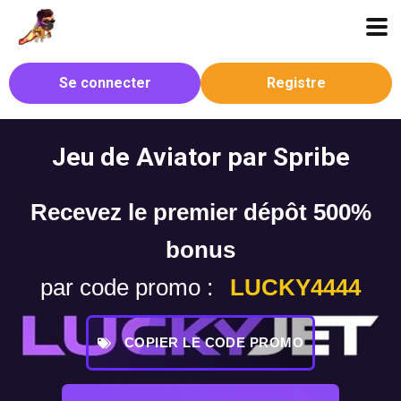
Se connecter
Registre
Jeu de Aviator par Spribe
Recevez le premier dépôt 500%
bonus
par code promo :
LUCKY4444
COPIER LE CODE PROMO