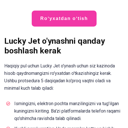
Roʻyxatdan oʻtish
Lucky Jet o'ynashni qanday
boshlash kerak
Haqiqiy pul uchun Lucky Jet o'ynash uchun siz kazinoda
hisob qaydnomangizni ro'yxatdan o'tkazishingiz kerak.
Ushbu protsedura 5 daqiqadan ko'proq vaqtni oladi va
minimal kuch talab qiladi:
Ismingizni, elektron pochta manzilingizni va tug'ilgan
kuningizni kiriting. Ba'zi platformalarda telefon raqami
qo'shimcha ravishda talab qilinadi.