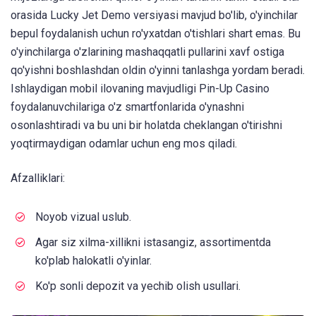
orasida Lucky Jet Demo versiyasi mavjud bo'lib, o'yinchilar
bepul foydalanish uchun ro'yxatdan o'tishlari shart emas. Bu
o'yinchilarga o'zlarining mashaqqatli pullarini xavf ostiga
qo'yishni boshlashdan oldin o'yinni tanlashga yordam beradi.
Ishlaydigan mobil ilovaning mavjudligi Pin-Up Casino
foydalanuvchilariga o'z smartfonlarida o'ynashni
osonlashtiradi va bu uni bir holatda cheklangan o'tirishni
yoqtirmaydigan odamlar uchun eng mos qiladi.
Afzalliklari:
Noyob vizual uslub.
Agar siz xilma-xillikni istasangiz, assortimentda
ko'plab halokatli o'yinlar.
Ko'p sonli depozit va yechib olish usullari.