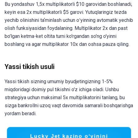
Bu yondashuv 1,5x multiplikatorli $10 garovidan boshlanadi,
keyin esa 2x multiplikatorli $5 garovi. Yutuqlaringiz tezda
yechib olinishini taʼminlash uchun oʻyinning avtomatik yechib
olish funksiyasidan foydalaning. Multiplikator 2x dan past
bo'lgan ketma-ket oltita turni ko'rgandan so'ng o'yinni
boshlang va agar multiplikator 10x dan oshsa pauza qiling.
Yassi tikish usuli
Yassi tikish sizning umumiy byudjetingizning 1-5%
miqdoridagi doimiy pul tikishni o'z ichiga oladi. Ushbu
strategiya uchun maksimal 5x multiplikatorini tanlang, bu
sizga bankrollni uzoq vaqt davomida samarali boshqarishga
yordam beradi.
Lucky Jet kazino oʻyinini