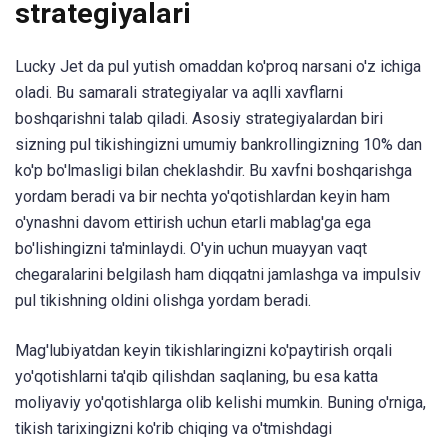
strategiyalari
Lucky Jet da pul yutish omaddan ko'proq narsani o'z ichiga
oladi. Bu samarali strategiyalar va aqlli xavflarni
boshqarishni talab qiladi. Asosiy strategiyalardan biri
sizning pul tikishingizni umumiy bankrollingizning 10% dan
ko'p bo'lmasligi bilan cheklashdir. Bu xavfni boshqarishga
yordam beradi va bir nechta yo'qotishlardan keyin ham
o'ynashni davom ettirish uchun etarli mablag'ga ega
bo'lishingizni ta'minlaydi. O'yin uchun muayyan vaqt
chegaralarini belgilash ham diqqatni jamlashga va impulsiv
pul tikishning oldini olishga yordam beradi.
Mag'lubiyatdan keyin tikishlaringizni ko'paytirish orqali
yo'qotishlarni ta'qib qilishdan saqlaning, bu esa katta
moliyaviy yo'qotishlarga olib kelishi mumkin. Buning o'rniga,
tikish tarixingizni ko'rib chiqing va o'tmishdagi