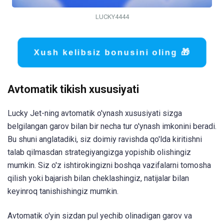
LUCKY4444
Xush kelibsiz bonusini oling 🎁
Avtomatik tikish xususiyati
Lucky Jet-ning avtomatik o'ynash xususiyati sizga
belgilangan garov bilan bir necha tur o'ynash imkonini beradi.
Bu shuni anglatadiki, siz doimiy ravishda qo'lda kiritishni
talab qilmasdan strategiyangizga yopishib olishingiz
mumkin. Siz o'z ishtirokingizni boshqa vazifalarni tomosha
qilish yoki bajarish bilan cheklashingiz, natijalar bilan
keyinroq tanishishingiz mumkin.
Avtomatik o'yin sizdan pul yechib olinadigan garov va