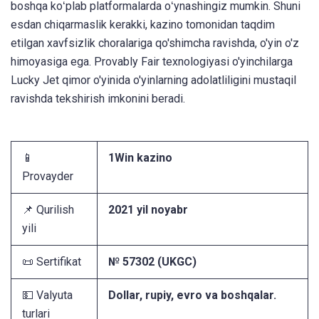
boshqa koʻplab platformalarda oʻynashingiz mumkin. Shuni
esdan chiqarmaslik kerakki, kazino tomonidan taqdim
etilgan xavfsizlik choralariga qo'shimcha ravishda, o'yin o'z
himoyasiga ega. Provably Fair texnologiyasi o'yinchilarga
Lucky Jet qimor o'yinida o'yinlarning adolatliligini mustaqil
ravishda tekshirish imkonini beradi.
📱
1Win kazino
Provayder
📌 Qurilish
2021 yil noyabr
yili
📜 Sertifikat
№ 57302 (UKGC)
💵 Valyuta
Dollar, rupiy, evro va boshqalar.
turlari