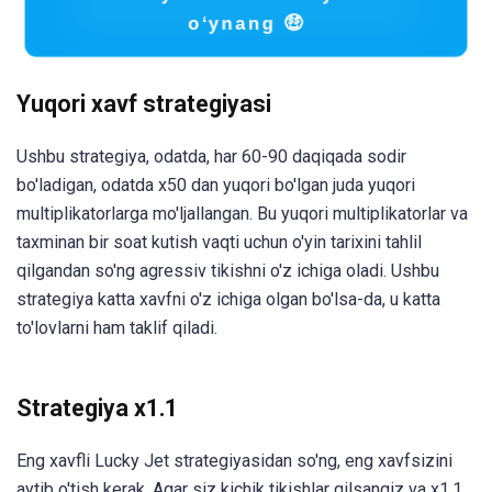
oʻynang 🤑
Yuqori xavf strategiyasi
Ushbu strategiya, odatda, har 60-90 daqiqada sodir
bo'ladigan, odatda x50 dan yuqori bo'lgan juda yuqori
multiplikatorlarga mo'ljallangan. Bu yuqori multiplikatorlar va
taxminan bir soat kutish vaqti uchun o'yin tarixini tahlil
qilgandan so'ng agressiv tikishni o'z ichiga oladi. Ushbu
strategiya katta xavfni o'z ichiga olgan bo'lsa-da, u katta
to'lovlarni ham taklif qiladi.
Strategiya x1.1
Eng xavfli Lucky Jet strategiyasidan so'ng, eng xavfsizini
aytib o'tish kerak. Agar siz kichik tikishlar qilsangiz va x1.1