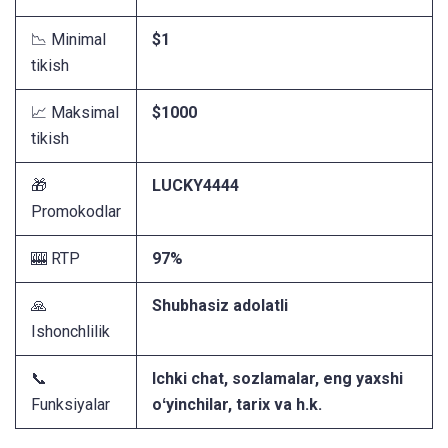
📉 Minimal
$1
tikish
📈 Maksimal
$1000
tikish
🎁
LUCKY4444
Promokodlar
🎰 RTP
97%
🙏
Shubhasiz adolatli
Ishonchlilik
📞
Ichki chat, sozlamalar, eng yaxshi
Funksiyalar
oʻyinchilar, tarix va h.k.