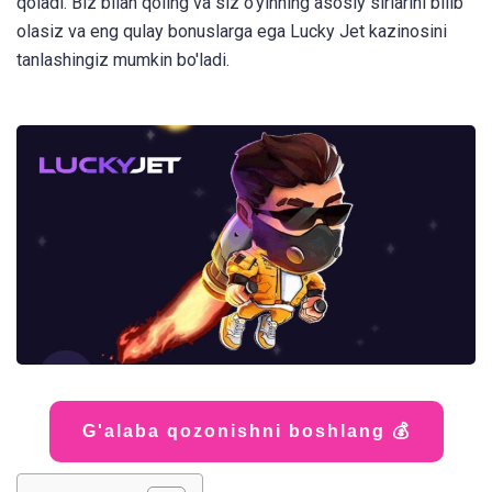
qoladi. Biz bilan qoling va siz o'yinning asosiy sirlarini bilib
olasiz va eng qulay bonuslarga ega Lucky Jet kazinosini
tanlashingiz mumkin bo'ladi.
G'alaba qozonishni boshlang 💰