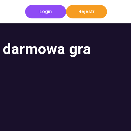
Login
Rejestr
- darmowa gra