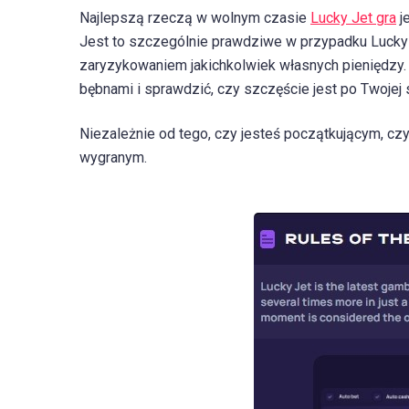
Najlepszą rzeczą w wolnym czasie
Lucky Jet gra
j
Jest to szczególnie prawdziwe w przypadku Lucky 
zaryzykowaniem jakichkolwiek własnych pieniędzy.
bębnami i sprawdzić, czy szczęście jest po Twojej s
Niezależnie od tego, czy jesteś początkującym, c
wygranym.