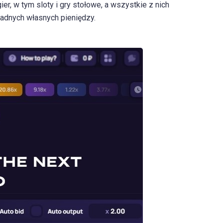
ier, w tym sloty i gry stołowe, a wszystkie z nich
żadnych własnych pieniędzy.