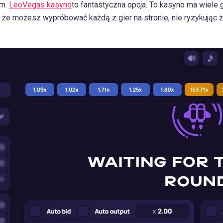
em.
LeoVegas kasyno
to fantastyczna opcja. To kasyno ma wiele g
że możesz wypróbować każdą z gier na stronie, nie ryzykując 