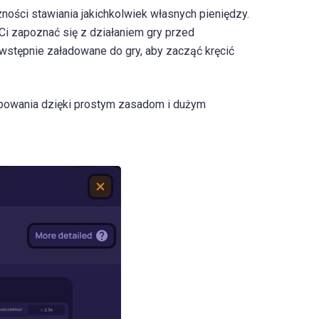
zności stawiania jakichkolwiek własnych pieniędzy.
i zapoznać się z działaniem gry przed
wstępnie załadowane do gry, aby zacząć kręcić
óbowania dzięki prostym zasadom i dużym