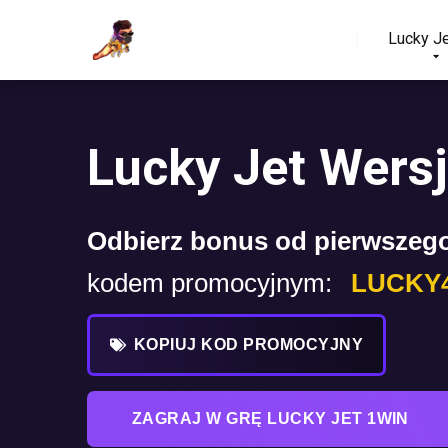
Lucky Je
Lucky Jet Wers
Odbierz bonus od pierwszeg
kodem promocyjnym:
LUCKY
KOPIUJ KOD PROMOCYJNY
ZAGRAJ W GRĘ LUCKY JET 1WIN