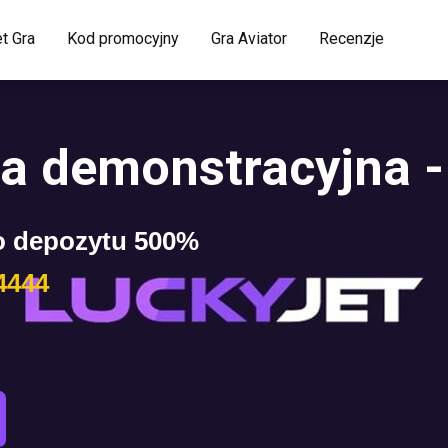
t Gra
Kod promocyjny
Gra Aviator
Recenzje
ja demonstracyjna 
o depozytu 500%
4444