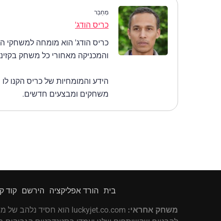
מְחַבֵּר
כריס הודג'
והמכניקה מאחורי כל משחק בקזינו
הידע והמומחיות של כריס הקנו לו 
משחקים ומבצעים חדשים.
בית
הורד אפליקציה
הירשם
קוד ק
משחק אחראי:
luckyjet.co.com הוא חסיד נ