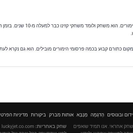
כריס הודג' הוא מומחה למשחקי ה
.
מקום כתורם קבוע בכמה פרסומי הימורים מובילים. הוא גם נקרא לעתים 
ידום ובונוסים
הַדגָמָה
מְנַבֵּא
אותות מברק
ביקורות
מדיניות הפרטי
להב של משחק אחראי. אנו תמיד שואפים
שחק באחריות:
m