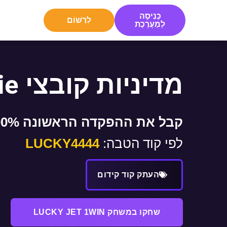
כְּנִיסָה
לִרְשׁוֹם
לַמַעֲרֶכֶת
מדיניות קובצי Cookie
קבל את ההפקדה הראשונה 500% בונוס
לפי קוד הטבה:
LUCKY4444
העתק קוד קידום
שחקו במשחק LUCKY JET 1WIN