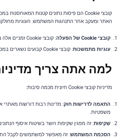
קובצי Cookie הם פיסות נתונים קטנות המאו
האתר ומעקב אחר התנהגות המשתמש. העוגיות מחולקות 
קובצי Cookie של הפעלה
: קובצי Cookie זמניים אלה מאוחסנים רק במהלך ההפעלה של משתמש באתר האינטרנט שלך ונמחקים כאשר הם סוגרים את הדפדפן שלו.
עוגיות מתמשכות
: קובצי Cookie קבועים נשארים במכשיר של משתמש למשך תקופה מוגדרת, גם לאחר שהם עוזבים את האתר שלך.
למה אתה צריך מדיניות קובצ
מדיניות קובצי Cookie חיונית מכמה סיבות:
התאמה לדרישות חוק
: מדינות רבות דורשות מאתרי 
משפטיות.
שְׁקִיפוּת
: זה מפגין שקיפות ויושר בשיטות איסוף הנתונ
הסכמת המשתמש
: זה מאפשר למשתמשים לקבל החלטות 