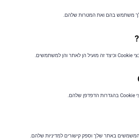
משים.
ם.