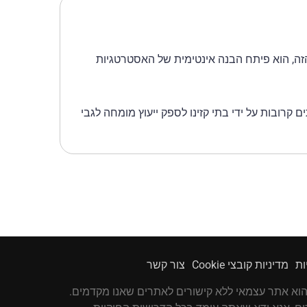
ימורים. הוא משחק ולומד משחקי קזינו כבר למעלה מ-10 שנים. בזמן הזה, הוא פיתח הבנה אינטימית של האסטרטגיות
קרובות על ידי בתי קזינו לספק ייעוץ מומחה לגבי
ות
מדיניות קובצי Cookie
צור קשר
luckyjet.co.co הוא אתר עצמאי ללא קישורים לאתרים שאנו מקדמים.